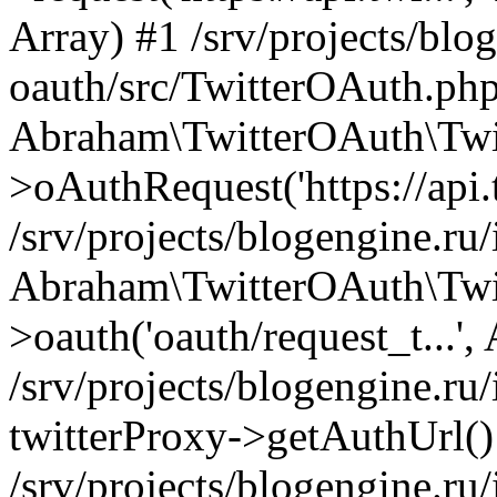
Array) #1 /srv/projects/blog
oauth/src/TwitterOAuth.php
Abraham\TwitterOAuth\Twi
>oAuthRequest('https://api.t
/srv/projects/blogengine.ru/
Abraham\TwitterOAuth\Twi
>oauth('oauth/request_t...',
/srv/projects/blogengine.ru/
twitterProxy->getAuthUrl()
/srv/projects/blogengine.ru