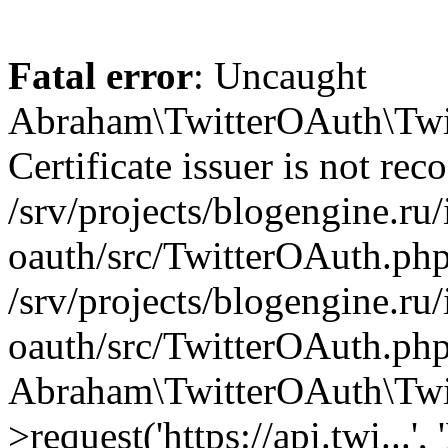
Fatal error
: Uncaught
Abraham\TwitterOAuth\Twit
Certificate issuer is not rec
/srv/projects/blogengine.ru/i
oauth/src/TwitterOAuth.php
/srv/projects/blogengine.ru/i
oauth/src/TwitterOAuth.php
Abraham\TwitterOAuth\Twi
>request('https://api.twi...',