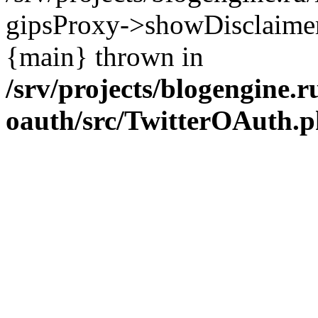
gipsProxy->showDisclaimer('h
{main} thrown in
/srv/projects/blogengine.ru
oauth/src/TwitterOAuth.