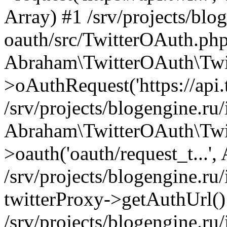
Array) #1 /srv/projects/blog
oauth/src/TwitterOAuth.php
Abraham\TwitterOAuth\Twi
>oAuthRequest('https://api.t
/srv/projects/blogengine.ru/
Abraham\TwitterOAuth\Twi
>oauth('oauth/request_t...',
/srv/projects/blogengine.ru/
twitterProxy->getAuthUrl()
/srv/projects/blogengine.ru