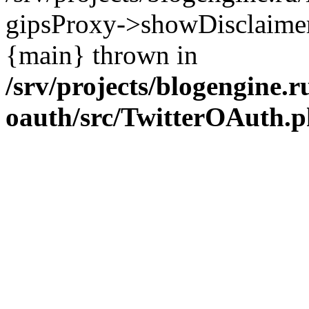
gipsProxy->showDisclaimer('ht
{main} thrown in
/srv/projects/blogengine.ru
oauth/src/TwitterOAuth.