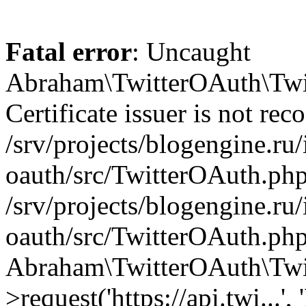
Fatal error
: Uncaught
Abraham\TwitterOAuth\Twit
Certificate issuer is not rec
/srv/projects/blogengine.ru/i
oauth/src/TwitterOAuth.php
/srv/projects/blogengine.ru/i
oauth/src/TwitterOAuth.php
Abraham\TwitterOAuth\Twi
>request('https://api.twi...',