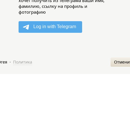
хочет получить из Телеграма ваши имя,
фамилию, ссылку на профиль и
фотографию
Отмени
Эгея
·
Политика