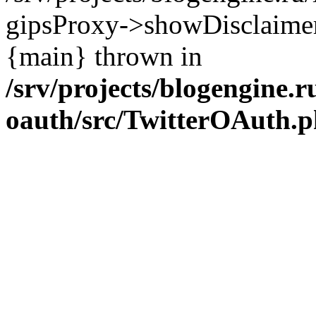
gipsProxy->showDisclaimer('h
{main} thrown in
/srv/projects/blogengine.ru
oauth/src/TwitterOAuth.