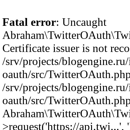
Fatal error
: Uncaught
Abraham\TwitterOAuth\Twit
Certificate issuer is not rec
/srv/projects/blogengine.ru/i
oauth/src/TwitterOAuth.php
/srv/projects/blogengine.ru/i
oauth/src/TwitterOAuth.php
Abraham\TwitterOAuth\Twi
>request('https://api.twi...',