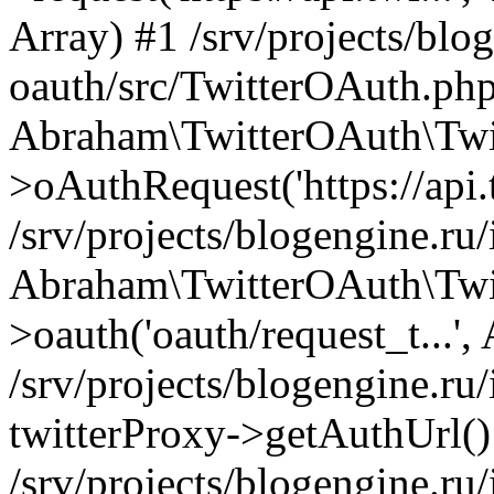
Array) #1 /srv/projects/blog
oauth/src/TwitterOAuth.php
Abraham\TwitterOAuth\Twi
>oAuthRequest('https://api.t
/srv/projects/blogengine.ru/
Abraham\TwitterOAuth\Twi
>oauth('oauth/request_t...',
/srv/projects/blogengine.ru/
twitterProxy->getAuthUrl()
/srv/projects/blogengine.ru