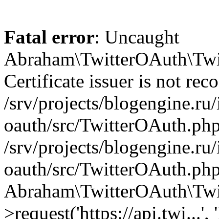
Fatal error
: Uncaught
Abraham\TwitterOAuth\Twit
Certificate issuer is not rec
/srv/projects/blogengine.ru/i
oauth/src/TwitterOAuth.php
/srv/projects/blogengine.ru/i
oauth/src/TwitterOAuth.php
Abraham\TwitterOAuth\Twi
>request('https://api.twi...',