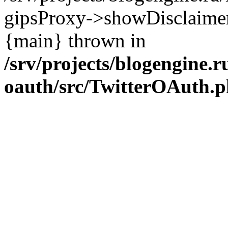
gipsProxy->showDisclaimer('h
{main} thrown in
/srv/projects/blogengine.ru
oauth/src/TwitterOAuth.