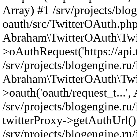
Array) #1 /srv/projects/blog
oauth/src/TwitterOAuth.php
Abraham\TwitterOAuth\Twi
>oAuthRequest('https://api.t
/srv/projects/blogengine.ru/
Abraham\TwitterOAuth\Twi
>oauth('oauth/request_t...',
/srv/projects/blogengine.ru/
twitterProxy->getAuthUrl()
/srv/projects/blogengine.ru