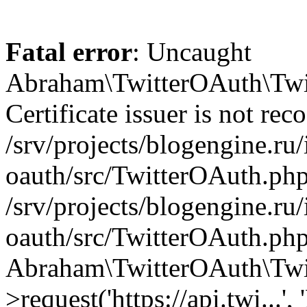
Fatal error
: Uncaught
Abraham\TwitterOAuth\Twit
Certificate issuer is not rec
/srv/projects/blogengine.ru/i
oauth/src/TwitterOAuth.php
/srv/projects/blogengine.ru/i
oauth/src/TwitterOAuth.php
Abraham\TwitterOAuth\Twi
>request('https://api.twi...',