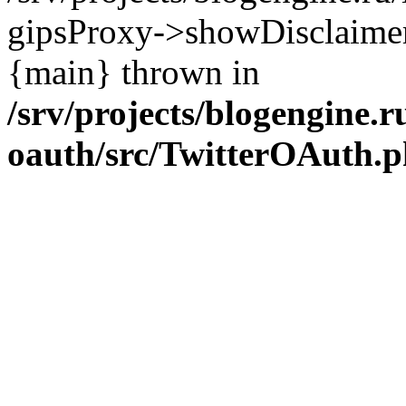
gipsProxy->showDisclaimer('ht
{main} thrown in
/srv/projects/blogengine.ru
oauth/src/TwitterOAuth.