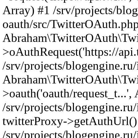
Array) #1 /srv/projects/blog
oauth/src/TwitterOAuth.php
Abraham\TwitterOAuth\Twi
>oAuthRequest('https://api.t
/srv/projects/blogengine.ru/
Abraham\TwitterOAuth\Twi
>oauth('oauth/request_t...',
/srv/projects/blogengine.ru/
twitterProxy->getAuthUrl()
/srv/projects/blogengine.ru