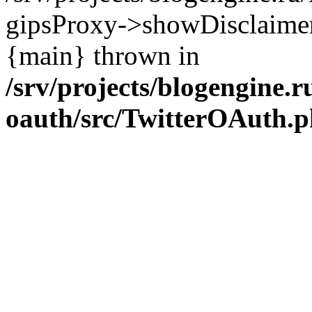
gipsProxy->showDisclaimer('h
{main} thrown in
/srv/projects/blogengine.ru
oauth/src/TwitterOAuth.