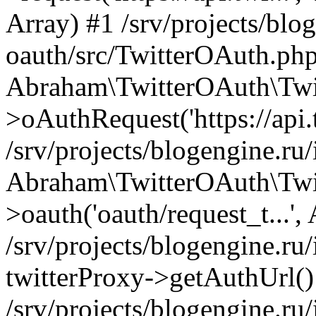
Array) #1 /srv/projects/blog
oauth/src/TwitterOAuth.php
Abraham\TwitterOAuth\Twi
>oAuthRequest('https://api.t
/srv/projects/blogengine.ru/
Abraham\TwitterOAuth\Twi
>oauth('oauth/request_t...',
/srv/projects/blogengine.ru/
twitterProxy->getAuthUrl()
/srv/projects/blogengine.ru