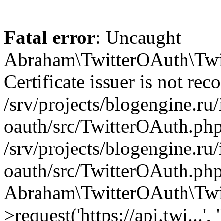
Fatal error
: Uncaught
Abraham\TwitterOAuth\Twit
Certificate issuer is not rec
/srv/projects/blogengine.ru/i
oauth/src/TwitterOAuth.php
/srv/projects/blogengine.ru/i
oauth/src/TwitterOAuth.php
Abraham\TwitterOAuth\Twi
>request('https://api.twi...',