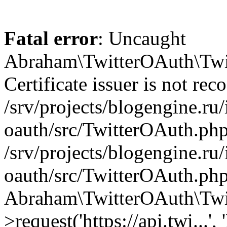
Fatal error
: Uncaught
Abraham\TwitterOAuth\Twit
Certificate issuer is not rec
/srv/projects/blogengine.ru/i
oauth/src/TwitterOAuth.php
/srv/projects/blogengine.ru/i
oauth/src/TwitterOAuth.php
Abraham\TwitterOAuth\Twi
>request('https://api.twi...',