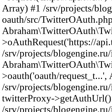
Array) #1 /srv/projects/blog
oauth/src/TwitterOAuth.php
Abraham\TwitterOAuth\Twi
>oAuthRequest('https://api.t
/srv/projects/blogengine.ru/
Abraham\TwitterOAuth\Twi
>oauth('oauth/request_t...',
/srv/projects/blogengine.ru/
twitterProxy->getAuthUrl()
/srv/projects/blogengine.ru