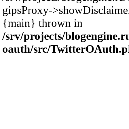
gipsProxy->showDisclaimer('h
{main} thrown in
/srv/projects/blogengine.ru
oauth/src/TwitterOAuth.