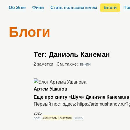
Об Эгее
Фичи
Стать пользователем
Блоги
По
Блоги
Тег: Даниэль Канеман
2 заметки См. также:
книги
Артем Ушанов
Еще про книгу «Шум» Даниэля Канемана
Первый пост здесь: https://artemushanov.ru/?
2025
post
Даниэль Канеман
книги