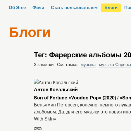
Об Эгее
Фичи
Стать пользователем
Блоги
По
Блоги
Тег: Фарерские альбомы 20
2 заметки См. также:
музыка
музыка Фарерс
Антон Ковальский
Son of Fortune «Voodoo Pop» (2020) / «Son
Беньямин Петерсен, конечно, немного лукав
альбомом. Да, для его музыки это новая ипо
With Skin»
2025