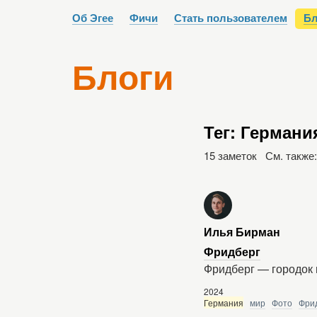
Об Эгее
Фичи
Стать пользователем
Бл
Блоги
Тег: Германи
15 заметок См. также
Илья Бирман
Фридберг
Фридберг — городок
2024
Германия
мир
Фото
Фри