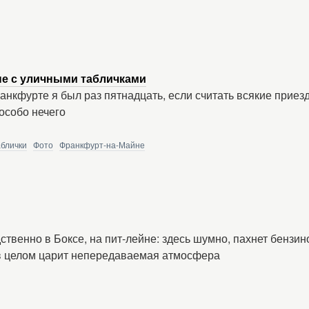
е с уличными табличками
анкфурте я был раз пятнадцать, если считать всякие приез
 особо нечего
аблички
Фото
Франкфурт-на-Майне
твенно в Боксе, на пит-лейне: здесь шумно, пахнет бензин
в целом царит непередаваемая атмосфера