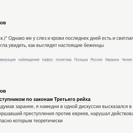
ров
.)* Однако же у слез и крови последних дней есть и светла
огла увидеть, как выглядят настоящие беженцы
миграция
наблюдения
пафос
политика
Польша
Россия
Украина
Чехия
ров
ступником по законам Третьего рейха
думав заранее, я намедни в одной дискуссии высказался в 
ершавший преступления против евреев, нарушал действо
ласно которым теоретически