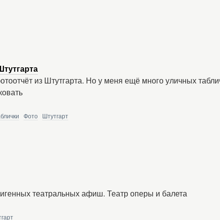
Штутгарта
тоотчёт из Штутгарта. Но у меня ещё много уличных таблич
ковать
аблички
Фото
Штутгарт
игенных театральных афиш. Театр оперы и балета
тгарт