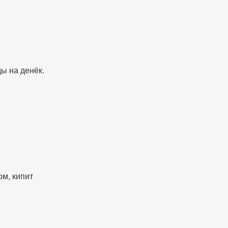
ды на денёк.
ом, кипит