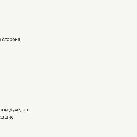
я сторона.
том духе, что
вавшие