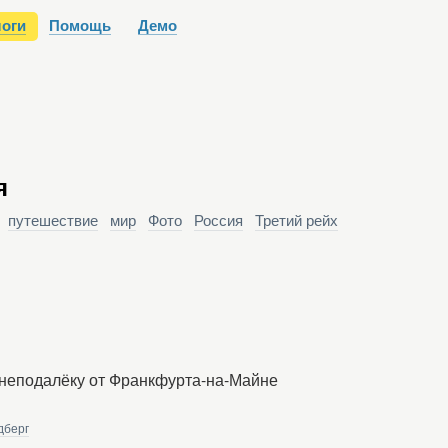
оги
Помощь
Демо
я
:
путешествие
мир
Фото
Россия
Третий рейх
 неподалёку от Франкфурта-на-Майне
дберг