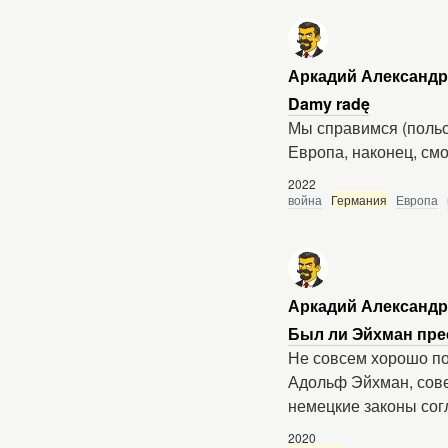
Аркадий Александ
Damy radę
Мы справимся (польск
Европа, наконец, см
2022
война
Германия
Европа
Аркадий Александ
Был ли Эйхман пре
Не совсем хорошо по
Адольф Эйхман, сов
немецкие законы сог
2020