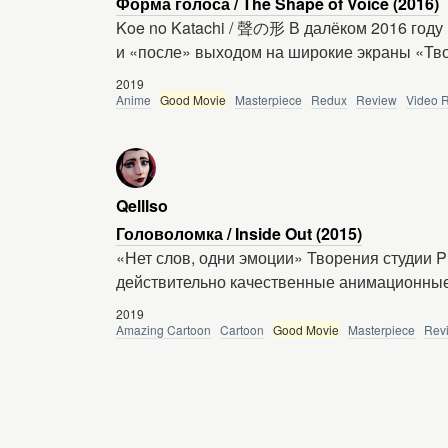
Форма голоса / The Shape of Voice (2016)
Koe no Katachi / 聲の形 В далёком 2016 году
и «после» выходом на широкие экраны «Тв
2019
Anime
Good Movie
Masterpiece
Redux
Review
Video 
Qelllso
Головоломка / Inside Out (2015)
«Нет слов, одни эмоции» Творения студии P
действительно качественные анимационн
2019
Amazing Cartoon
Cartoon
Good Movie
Masterpiece
Rev