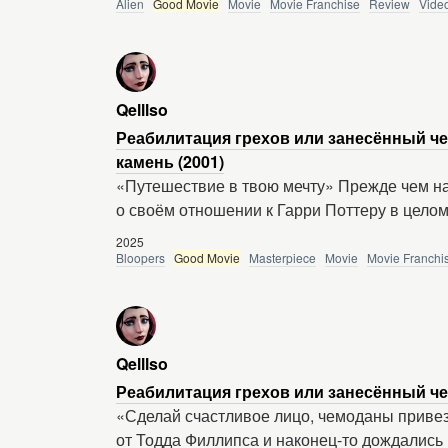
Alien
Good Movie
Movie
Movie Franchise
Review
Vide
Qelllso
Реабилитация грехов или занесённый че
камень (2001)
«Путешествие в твою мечту» Прежде чем на
о своём отношении к Гарри Поттеру в цело
2025
Bloopers
Good Movie
Masterpiece
Movie
Movie Franchi
Qelllso
Реабилитация грехов или занесённый чем
«Сделай счастливое лицо, чемоданы приве
от Тодда Филлипса и наконец-то дождались