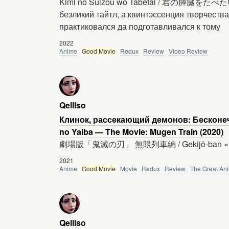
Kimi no Suizou wo Tabetai / 君の膵臓をたべたい 
безликий тайтл, а квинтэссенция творчеств
практиковался да подготавливался к тому
2022
Anime
Good Movie
Redux
Review
Video Review
Qelllso
Клинок, рассекающий демонов: Бесконеч
no Yaiba — The Movie: Mugen Train (2020)
劇場版「鬼滅の刃」 無限列車編 / Gekijō-ban «Kime
2021
Anime
Good Movie
Movie
Redux
Review
The Great An
Qelllso