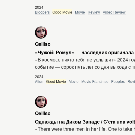
2024
Bloopers
Good Movie
Movie
Review
Video Review
Qelllso
«Чужой: Ромул» — наследник оригинала 
«В космосе никто тебя не услышит» 2024 год
событие — сорок пять лет со дня выхода c т
2024
Alien
Good Movie
Movie
Movie Franchise
Peoples
Rev
Qelllso
Однажды на Диком Западе / C’era una volta
«There were three men in her life. One to take he