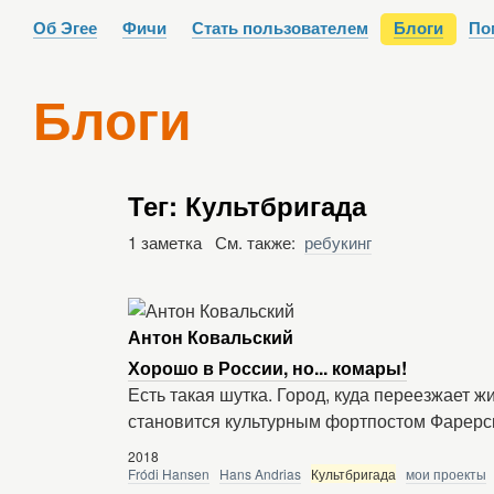
Об Эгее
Фичи
Стать пользователем
Блоги
По
Блоги
Тег: Культбригада
1 заметка См. также:
ребукинг
Антон Ковальский
Хорошо в России, но... комары!
Есть такая шутка. Город, куда переезжает ж
становится культурным фортпостом Фарерс
2018
Fródi Hansen
Hans Andrias
Культбригада
мои проекты