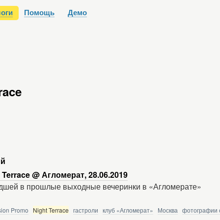
оги
Помощь
Демо
race
ий
Terrace @ Агломерат, 28.06.2019
дшей в прошлые выходные вечеринки в «Агломерате»
ion Promo
Night Terrace
гастроли
клуб «Агломерат»
Москва
фотографии 