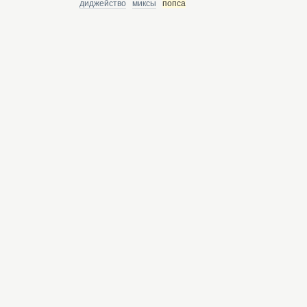
диджейство
миксы
попса