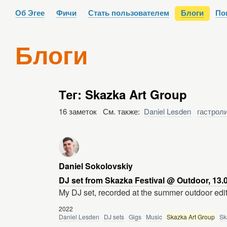
Об Эгее
Фичи
Стать пользователем
Блоги
По
Блоги
Тег: Skazka Art Group
16 заметок См. также:
Daniel Lesden
гастрол
Daniel Sokolovskiy
DJ set from Skazka Festival @ Outdoor, 13.
My DJ set, recorded at the summer outdoor editi
2022
Daniel Lesden
DJ sets
Gigs
Music
Skazka Art Group
Sk