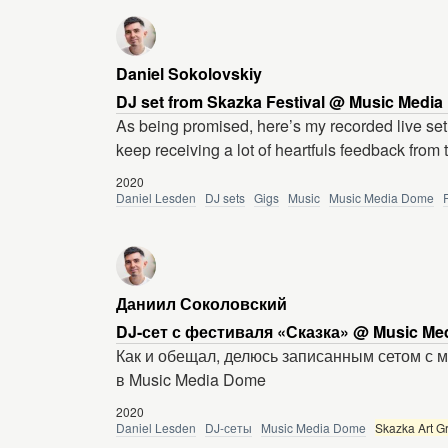
Daniel Sokolovskiy
DJ set from Skazka Festival @ Music Media
As being promised, here’s my recorded live set 
keep receiving a lot of heartfuls feedback fro
2020
Daniel Lesden
DJ sets
Gigs
Music
Music Media Dome
Даниил Соколовский
DJ-сет с фестиваля «Сказка» @ Music Med
Как и обещал, делюсь записанным сетом с 
в Music Media Dome
2020
Daniel Lesden
DJ-сеты
Music Media Dome
Skazka Art G