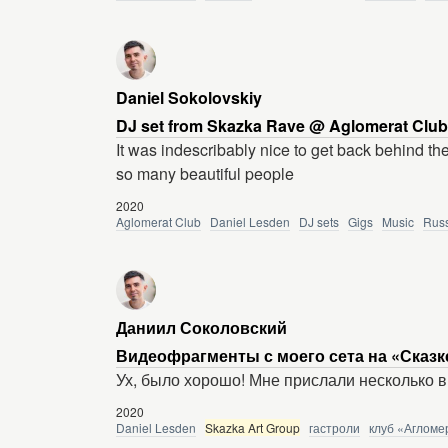
Daniel Sokolovskiy
DJ set from Skazka Rave @ Aglomerat Club,
It was indescribably nice to get back behind the
so many beautiful people
2020
Aglomerat Club
Daniel Lesden
DJ sets
Gigs
Music
Rus
Даниил Соколовский
Видеофрагменты с моего сета на «Сказк
Ух, было хорошо! Мне прислали несколько 
2020
Daniel Lesden
Skazka Art Group
гастроли
клуб «Агломе